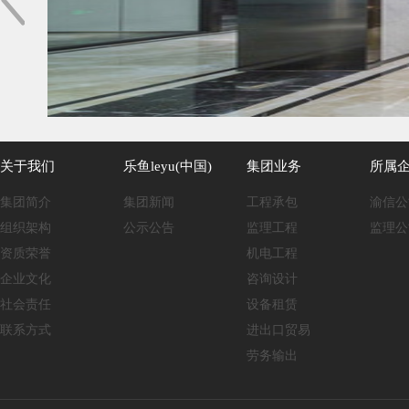
关于我们
乐鱼leyu(中国)
集团业务
所属
集团简介
集团新闻
工程承包
渝信公
组织架构
公示公告
监理工程
监理公
资质荣誉
机电工程
企业文化
咨询设计
社会责任
设备租赁
联系方式
进出口贸易
劳务输出