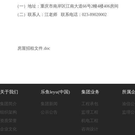
（一）地址：重庆市南岸区江南大道66号2幢4楼406房间
（二）联系人：江老师 联系电话：023-89020002
房屋招租文件.doc
关于我们
乐鱼leyu(中国)
集团业务
所属
集团简介
集团新闻
工程承包
渝信公
组织架构
公示公告
监理工程
监理公
资质荣誉
机电工程
企业文化
咨询设计