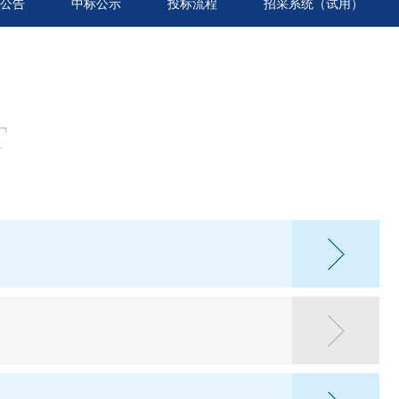
公告
中标公示
投标流程
招采系统（试用）
T